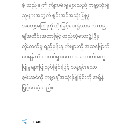
ခဲ့ သည် ။ ဤကြိုးပမ်းမှုများသည် ကမ္ဘာ့သုံးစွဲ
သူများအတွက် စွမ်းအင်အသုံးပြုမှု
အတွေ့အကြုံကို တိုးမြှင့်ပေးရုံသာမက ကမ္ဘာ
ချီအတိုင်းအတာဖြင့် တည်တံ့သောဖွံ့ဖြိုး
တိုးတက်မှု ရည်မှန်းချက်များကို အထမြောက်
စေရန် သိသာထင်ရှားသော အထောက်အကူ
ပြုမှုများပြုလုပ်ခြင်းဖြင့် သန့်ရှင်းသော
စွမ်းအင်ကို ကမ္ဘာချီအသုံးပြုခြင်းကို အရှိန်
မြှင့်ပေးခဲ့သည်။
SHARE