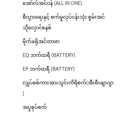
အော်လ်အင်ဝန် (ALL IN ONE)
စီးပွားရေးနှင့် စက်မှုလုပ်ငန်းသုံး စွမ်းအင်
သိုလှောင်စနစ်
မိုက်ခရိုအင်တာဗာ
EQ ဘက်ထရီ (BATTERY)
EP ဘက်ထရီ (BATTERY)
လျှပ်စစ်ကားအားသွင်းကိရိစက်(အီးဗီးချာဂျာ
)
အပူစုပ်စက်