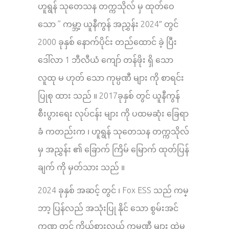
ဟူရွန် သုတေသန တက္ကသိုလ် မှ ထုတ်ဝေ
သော ” ကမ္ဘာ့ ယူနီကွန် အညွှန်း 2024″ တွင်
2000 ခုနှစ် နောက်ပိုင်း တည်ထောင် ခဲ့ ပြီး
ဒေါ်လာ 1 ဘီလီယံ ကျော် တန်ဖိုး ရှိ သော
လူထု မ ဟုတ် သော ကုမ္ပဏီ များ ကို စာရင်း
ပြုစု ထား သည် ။ 2017ခုနှစ် တွင် ယူနီကွန်
စီးပွားရေး လုပ်ငန်း များ ကို ပထမဆုံး ခြေရာ
ခံ ကတည်းက ၊ ဟူရွန် သုတေသန တက္ကသိုလ်
မှ အညွှန်း ၏ ခြောက် ကြိမ် မြောက် ထုတ်ပြန်
ချက် ကို မှတ်သား သည် ။
2024 ခုနှစ် အဆင့် တွင် ၊ Fox ESS သည် ကမ္
ဘာ့ ပြန်လည် အသုံးပြု နိုင် သော စွမ်းအင်
ကဏ္ဍ တွင် ကိုယ်စားလှယ် ကုမ္ပဏီ များ ထဲမှ