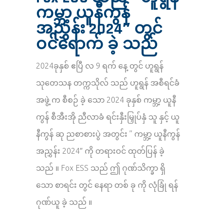
ကမ္ဘာ့ ယူနီကွန်
အညွှန်း 2024″ တွင်
ဝင်ရောက် ခဲ့ သည်
2024ခုနှစ် ဧပြီ လ 9 ရက် နေ့ တွင် ဟူရွန်
သုတေသန တက္ကသိုလ် သည် ဟူရွန် အစီရင်ခံ
အဖွဲ့ က စီစဉ် ခဲ့ သော 2024 ခုနှစ် ကမ္ဘာ့ ယူနီ
ကွန် စီအီးအို ညီလာခံ ရင်းနှီးမြှုပ်နှံ သူ နှင့် ယူ
နီကွန် ဆု ညစာစားပွဲ အတွင်း ” ကမ္ဘာ့ ယူနီကွန်
အညွှန်း 2024″ ကို တရားဝင် ထုတ်ပြန် ခဲ့
သည် ။ Fox ESS သည် ဤ ဂုဏ်သိက္ခာ ရှိ
သော စာရင်း တွင် နေရာ တစ် ခု ကို လုံခြုံ ရန်
ဂုဏ်ယူ ခဲ့ သည် ။