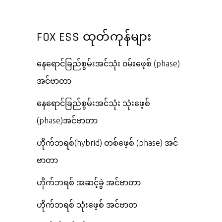
FOX ESS ထုတ်ကုန်များ
နေရောင်ခြည်စွမ်းအင်သုံး ၀မ်းဖေ့စ် (phase)
အင်ဗာတာ
နေရောင်ခြည်စွမ်းအင်သုံး သုံးဖေ့စ်
(phase)အင်ဗာတာ
ဟိုက်ဘရစ်(hybrid) တစ်ဖေ့စ် (phase) အင်
ဗာတာ
ဟိုက်ဘရစ် အဆင့်ခွဲ အင်ဗာတာ
ဟိုက်ဘရစ် သုံးဖေ့စ် အင်ဗာတ