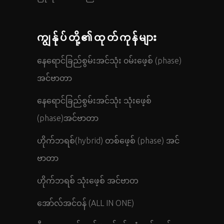
ကျွန်ုပ်တို့၏ထုတ်ကုန်များ
နေရောင်ခြည်စွမ်းအင်သုံး ၀မ်းဖေ့စ် (phase)
အင်ဗာတာ
နေရောင်ခြည်စွမ်းအင်သုံး သုံးဖေ့စ်
(phase)အင်ဗာတာ
ဟိုက်ဘရစ်(hybrid) တစ်ဖေ့စ် (phase) အင်
ဗာတာ
ဟိုက်ဘရစ် သုံးဖေ့စ် အင်ဗာတ
အော်လ်အင်ဝန် (ALL IN ONE)