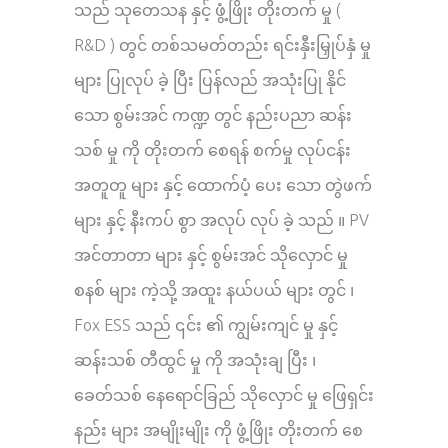
သည် သုတေသန နှင့် ဖွံ့ဖြိုး တိုးတက် မှု (
R&D ) တွင် တစ်သမတ်တည်း ရင်းနှီးမြှုပ်နှံ မှု
များ ပြုလုပ် ခဲ့ ပြီး ပြန်လည် အသုံးပြု နိုင်
သော စွမ်းအင် ကဏ္ဍ တွင် နည်းပညာ ဆန်း
သစ် မှု ကို တိုးတက် စေရန် စက်မှု လုပ်ငန်း
အတူတူ များ နှင့် ထောက်ပံ့ ပေး သော တွဲဖက်
များ နှင့် နီးကပ် စွာ အလုပ် လုပ် ခဲ့ သည် ။ PV
အင်တာတာ များ နှင့် စွမ်းအင် သိုလှောင် မှု
စနစ် များ ကဲ့သို့ အထူး နယ်ပယ် များ တွင် ၊
Fox ESS သည် ၎င်း ၏ ကျွမ်းကျင် မှု နှင့်
ဆန်းသစ် တီထွင် မှု ကို အသုံးချ ပြီး ၊
ခေတ်သစ် နေရောင်ခြည် သိုလှောင် မှု ဖြေရှင်း
နည်း များ အမျိုးမျိုး ကို ဖွံ့ဖြိုး တိုးတက် စေ