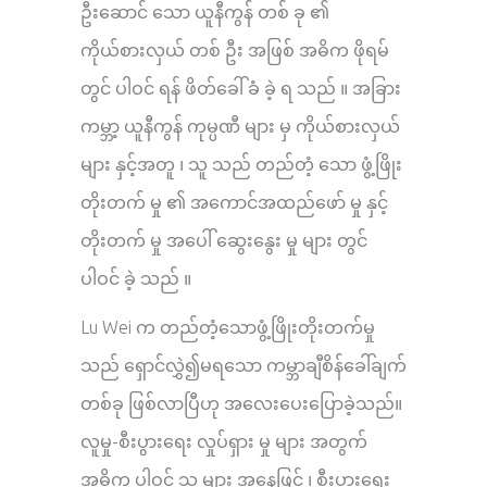
ဦးဆောင် သော ယူနီကွန် တစ် ခု ၏
ကိုယ်စားလှယ် တစ် ဦး အဖြစ် အဓိက ဖိုရမ်
တွင် ပါဝင် ရန် ဖိတ်ခေါ် ခံ ခဲ့ ရ သည် ။ အခြား
ကမ္ဘာ့ ယူနီကွန် ကုမ္ပဏီ များ မှ ကိုယ်စားလှယ်
များ နှင့်အတူ ၊ သူ သည် တည်တံ့ သော ဖွံ့ဖြိုး
တိုးတက် မှု ၏ အကောင်အထည်ဖော် မှု နှင့်
တိုးတက် မှု အပေါ် ဆွေးနွေး မှု များ တွင်
ပါဝင် ခဲ့ သည် ။
Lu Wei က တည်တံ့သောဖွံ့ဖြိုးတိုးတက်မှု
သည် ရှောင်လွှဲ၍မရသော ကမ္ဘာချီစိန်ခေါ်ချက်
တစ်ခု ဖြစ်လာပြီဟု အလေးပေးပြောခဲ့သည်။
လူမှု-စီးပွားရေး လှုပ်ရှား မှု များ အတွက်
အဓိက ပါဝင် သူ များ အနေဖြင့် ၊ စီးပွားရေး