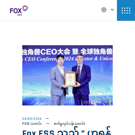
04/09/2024
FOX သတင်း
စက်မှုလုပ်ငန်းသတင်း
Fox ESS သည် ” ဟူရွန်