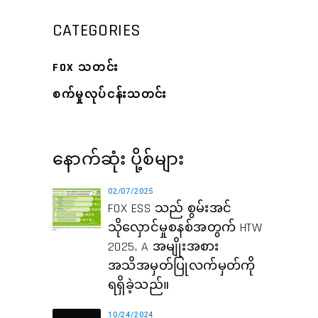
CATEGORIES
FOX သတင်း
စက်မှုလုပ်ငန်းသတင်း
နောက်ဆုံး ပို့စ်များ
02/07/2025
FOX ESS သည် စွမ်းအင်
သိုလှောင်မှုစနစ်အတွက် HTW
2025, A အမျိုးအစား
အသိအမှတ်ပြုလက်မှတ်ကို
ရရှိခဲ့သည်။
10/24/2024