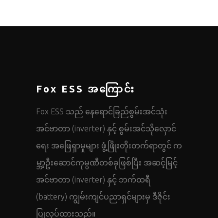
Fox ESS အကြောင်း
Fox ESS သည် နေရောင်ခြည်စွမ်းအင်သုံး
အင်ဗာတာ (inverter) နှင့် စွမ်းအင်သိုလှောင်
ရေး အဖြေရှာမှုများ ဖွံ့ဖြိုးတိုးတက်ရာတွင် က
မ္ဘာ့ဦးဆောင်ကုမ္ပဏီတစ်ခုဖြစ်ပြီး အဆင့်မြင့်
အင်ဗာတာ (inverter) နှင့် ဘက်ထရီ
(battery) ကျွမ်းကျင်ပညာရှင်များမှ ဒီဇိုင်း
ပြုလုပ်ထားသည်။