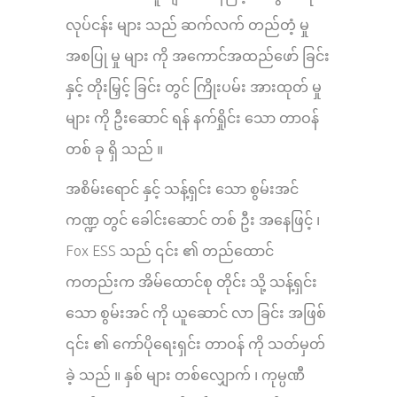
လုပ်ငန်း များ သည် ဆက်လက် တည်တံ့ မှု
အစပြု မှု များ ကို အကောင်အထည်ဖော် ခြင်း
နှင့် တိုးမြှင့် ခြင်း တွင် ကြိုးပမ်း အားထုတ် မှု
များ ကို ဦးဆောင် ရန် နက်ရှိုင်း သော တာဝန်
တစ် ခု ရှိ သည် ။
အစိမ်းရောင် နှင့် သန့်ရှင်း သော စွမ်းအင်
ကဏ္ဍ တွင် ခေါင်းဆောင် တစ် ဦး အနေဖြင့် ၊
Fox ESS သည် ၎င်း ၏ တည်ထောင်
ကတည်းက အိမ်ထောင်စု တိုင်း သို့ သန့်ရှင်း
သော စွမ်းအင် ကို ယူဆောင် လာ ခြင်း အဖြစ်
၎င်း ၏ ကော်ပိုရေးရှင်း တာဝန် ကို သတ်မှတ်
ခဲ့ သည် ။ နှစ် များ တစ်လျှောက် ၊ ကုမ္ပဏီ