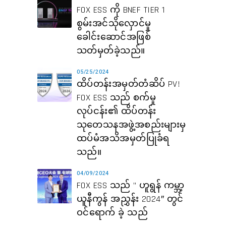
FOX ESS ကို BNEF TIER 1
စွမ်းအင်သိုလှောင်မှု
ခေါင်းဆောင်အဖြစ်
သတ်မှတ်ခဲ့သည်။
05/25/2024
ထိပ်တန်းအမှတ်တံဆိပ် PV!
FOX ESS သည် စက်မှု
လုပ်ငန်း၏ ထိပ်တန်း
သုတေသနအဖွဲ့အစည်းများမှ
ထပ်မံအသိအမှတ်ပြုခံရ
သည်။
04/09/2024
FOX ESS သည် ” ဟူရွန် ကမ္ဘာ့
ယူနီကွန် အညွှန်း 2024″ တွင်
ဝင်ရောက် ခဲ့ သည်