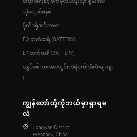
စီးပွားရေးနှင့် စက်မှုလုပ်ငန်းသုံး စွမ်းအင်
သိုလှောင်စနစ်
မိုက်ခရိုအင်တာဗာ
EQ ဘက်ထရီ (BATTERY)
EP ဘက်ထရီ (BATTERY)
လျှပ်စစ်ကားအားသွင်းကိရိစက်(အီးဗီးချာဂျာ
)
ကျွန်တော်တို့ကိုဘယ်မှာရှာရမ
လဲ
Longwan District,
Wenzhou, China