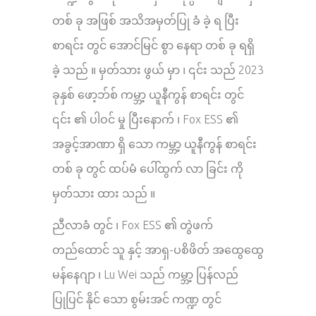
တစ် ခု အဖြစ် အသိအမှတ်ပြု ခံ ခဲ့ ရ ပြီး
စာရင်း တွင် အောင်မြင် စွာ နေရာ တစ် ခု ရရှိ
ခဲ့ သည် ။ မှတ်သား ဖွယ် မှာ ၊ ၎င်း သည် 2023
ခုနှစ် ဖော့ဘ်စ် ကမ္ဘာ့ ယူနီကွန် စာရင်း တွင်
၎င်း ၏ ပါဝင် မှု ပြီးနောက် ၊ Fox ESS ၏
အခွင့်အာဏာ ရှိ သော ကမ္ဘာ့ ယူနီကွန် စာရင်း
တစ် ခု တွင် ထပ်မံ ပေါ်ထွက် လာ ခြင်း ကို
မှတ်သား ထား သည် ။
ညီလာခံ တွင် ၊ Fox ESS ၏ တွဲဖက်
တည်ထောင် သူ နှင့် အာရှ-ပစိဖိတ် အထွေထွေ
မန်နေဂျာ ၊ Lu Wei သည် ကမ္ဘာ့ ပြန်လည်
ပြုပြင် နိုင် သော စွမ်းအင် ကဏ္ဍ တွင်