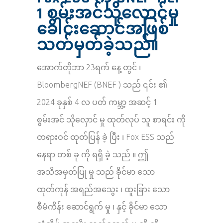
1 စွမ်းအင်သိုလှောင်မှု
ခေါင်းဆောင်အဖြစ်
သတ်မှတ်ခဲ့သည်။
အောက်တိုဘာ 23ရက် နေ့ တွင် ၊
BloombergNEF (BNEF ) သည် ၎င်း ၏
2024 ခုနှစ် 4 လ ပတ် ကမ္ဘာ့ အဆင့် 1
စွမ်းအင် သိုလှောင် မှု ထုတ်လုပ် သူ စာရင်း ကို
တရားဝင် ထုတ်ပြန် ခဲ့ ပြီး ၊ Fox ESS သည်
နေရာ တစ် ခု ကို ရရှိ ခဲ့ သည် ။ ဤ
အသိအမှတ်ပြု မှု သည် ခိုင်မာ သော
ထုတ်ကုန် အရည်အသွေး ၊ ထူးခြား သော
စီမံကိန်း ဆောင်ရွက် မှု ၊ နှင့် ခိုင်မာ သော