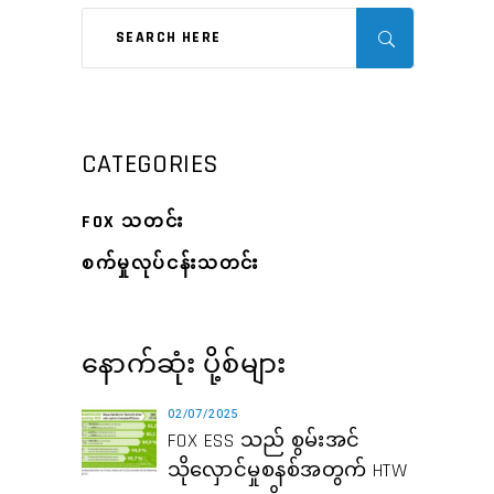
CATEGORIES
FOX သတင်း
စက်မှုလုပ်ငန်းသတင်း
နောက်ဆုံး ပို့စ်များ
02/07/2025
FOX ESS သည် စွမ်းအင်
သိုလှောင်မှုစနစ်အတွက် HTW