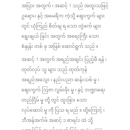
အပြား အတွက် ၊ အဆင့် 1 သည် အထူးသဖြင့်
ဥရောပ နှင့် အမေရိက ကဲ့သို့ ဈေးကွက် များ
တွင် ယုံကြည် စိတ်ချ ရ သော တွဲဖက် များ
ရွေးချယ် ခြင်း အတွက် အရေးကြီး သော
စံနှုန်း တစ် ခု အဖြစ် ဆောင်ရွက် သည် ။
အဆင့် 1 အတွက် အရည်အချင်း ပြည့်မီ ရန် ၊
ထုတ်လုပ် သူ များ သည် ထုတ်ကုန်
အရည်အသွေး ၊ နည်းပညာ ဆန်းသစ် မှု ၊
ဈေးကွက် သြဇာ လွှမ်းမိုး မှု ၊ နှင့် ဘဏ္ဍာရေး
တည်ငြိမ် မှု တို့ တွင် ထူးခြား သော
လုပ်ဆောင် မှု ကို ပြသ ရ မည် ။ ထို့ကြောင့် ၊
ဘီအန်အက်ဖ် အဆင့် ၁ စာရင်း ထဲ သို့