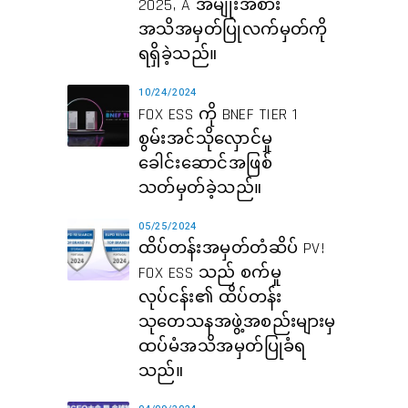
2025, A အမျိုးအစား
အသိအမှတ်ပြုလက်မှတ်ကို
ရရှိခဲ့သည်။
10/24/2024
FOX ESS ကို BNEF TIER 1
စွမ်းအင်သိုလှောင်မှု
ခေါင်းဆောင်အဖြစ်
သတ်မှတ်ခဲ့သည်။
05/25/2024
ထိပ်တန်းအမှတ်တံဆိပ် PV!
FOX ESS သည် စက်မှု
လုပ်ငန်း၏ ထိပ်တန်း
သုတေသနအဖွဲ့အစည်းများမှ
ထပ်မံအသိအမှတ်ပြုခံရ
သည်။