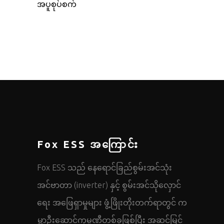
အပူစုပ်စက်
Fox ESS အကြောင်း
Fox ESS သည် နေရောင်ခြည်စွမ်းအင်သုံး
အင်ဗာတာ (inverter) နှင့် စွမ်းအင်သိုလှောင်
ရေး အဖြေရှာမှုများ ဖွံ့ဖြိုးတိုးတက်ရာတွင် က
မ္ဘာ့ဦးဆောင်ကုမ္ပဏီတစ်ခုဖြစ်ပြီး အဆင့်မြင့်