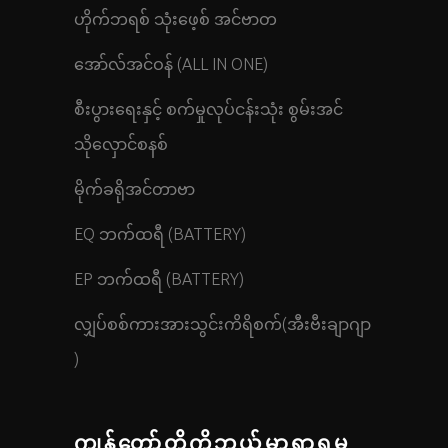
ဟိုက်ဘရစ် သုံးဖေ့စ် အင်ဗာတ
အော်လ်အင်ဝန် (ALL IN ONE)
စီးပွားရေးနှင့် စက်မှုလုပ်ငန်းသုံး စွမ်းအင်
သိုလှောင်စနစ်
မိုက်ခရိုအင်တာဗာ
EQ ဘက်ထရီ (BATTERY)
EP ဘက်ထရီ (BATTERY)
လျှပ်စစ်ကားအားသွင်းကိရိစက်(အီးဗီးချာဂျာ
)
ကျွန်တော်တို့ကိုဘယ်မှာရှာရမ