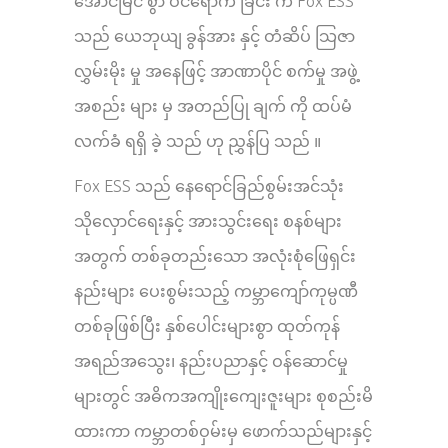
အောင်မြင် စွာ ဝင်ရောက် ခြင်း က Fox ESS
သည် ယေဘုယျ ခွန်အား နှင့် တံဆိပ် သြဇာ
လွှမ်းမိုး မှု အနေဖြင့် အာဏာပိုင် စက်မှု အဖွဲ့
အစည်း များ မှ အတည်ပြု ချက် ကို ထပ်မံ
လက်ခံ ရရှိ ခဲ့ သည် ဟု ညွှန်ပြ သည် ။
Fox ESS သည် နေရောင်ခြည်စွမ်းအင်သုံး
သိုလှောင်ရေးနှင့် အားသွင်းရေး စနစ်များ
အတွက် တစ်ခုတည်းသော အလုံးစုံဖြေရှင်း
နည်းများ ပေးစွမ်းသည့် ကမ္ဘာကျော်ကုမ္ပဏီ
တစ်ခုဖြစ်ပြီး နှစ်ပေါင်းများစွာ ထုတ်ကုန်
အရည်အသွေး၊ နည်းပညာနှင့် ဝန်ဆောင်မှု
များတွင် အဓိကအကျိုးကျေးဇူးများ စုစည်းမိ
ထားကာ ကမ္ဘာတစ်ဝှမ်းမှ ဖောက်သည်များနှင့်