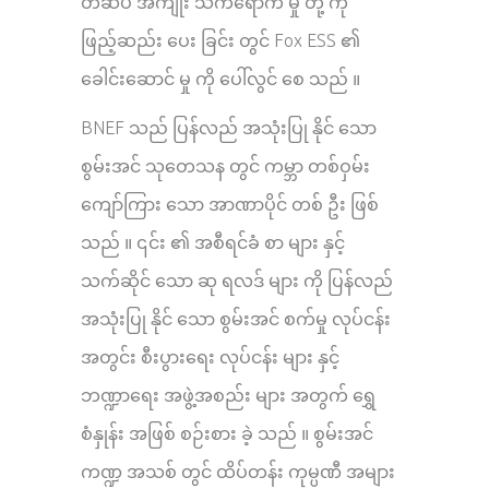
တံဆိပ် အကျိုး သက်ရောက် မှု တို့ ကို
ဖြည့်ဆည်း ပေး ခြင်း တွင် Fox ESS ၏
ခေါင်းဆောင် မှု ကို ပေါ်လွင် စေ သည် ။
BNEF သည် ပြန်လည် အသုံးပြု နိုင် သော
စွမ်းအင် သုတေသန တွင် ကမ္ဘာ တစ်ဝှမ်း
ကျော်ကြား သော အာဏာပိုင် တစ် ဦး ဖြစ်
သည် ။ ၎င်း ၏ အစီရင်ခံ စာ များ နှင့်
သက်ဆိုင် သော ဆု ရလဒ် များ ကို ပြန်လည်
အသုံးပြု နိုင် သော စွမ်းအင် စက်မှု လုပ်ငန်း
အတွင်း စီးပွားရေး လုပ်ငန်း များ နှင့်
ဘဏ္ဍာရေး အဖွဲ့အစည်း များ အတွက် ရွှေ
စံနှုန်း အဖြစ် စဉ်းစား ခဲ့ သည် ။ စွမ်းအင်
ကဏ္ဍ အသစ် တွင် ထိပ်တန်း ကုမ္ပဏီ အများ