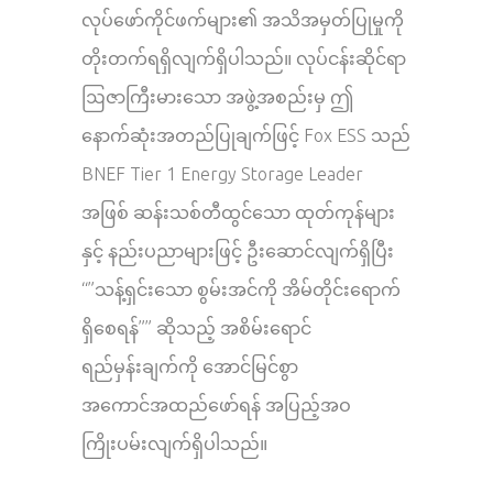
လုပ်ဖော်ကိုင်ဖက်များ၏ အသိအမှတ်ပြုမှုကို
တိုးတက်ရရှိလျက်ရှိပါသည်။ လုပ်ငန်းဆိုင်ရာ
ဩဇာကြီးမားသော အဖွဲ့အစည်းမှ ဤ
နောက်ဆုံးအတည်ပြုချက်ဖြင့် Fox ESS သည်
BNEF Tier 1 Energy Storage Leader
အဖြစ် ဆန်းသစ်တီထွင်သော ထုတ်ကုန်များ
နှင့် နည်းပညာများဖြင့် ဦးဆောင်လျက်ရှိပြီး
“”သန့်ရှင်းသော စွမ်းအင်ကို အိမ်တိုင်းရောက်
ရှိစေရန်”” ဆိုသည့် အစိမ်းရောင်
ရည်မှန်းချက်ကို အောင်မြင်စွာ
အကောင်အထည်ဖော်ရန် အပြည့်အဝ
ကြိုးပမ်းလျက်ရှိပါသည်။