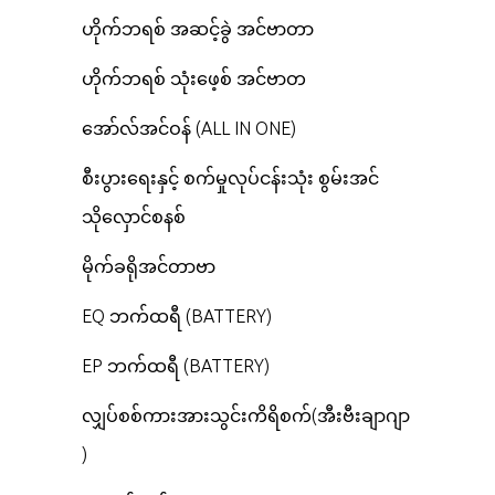
ဟိုက်ဘရစ် အဆင့်ခွဲ အင်ဗာတာ
ဟိုက်ဘရစ် သုံးဖေ့စ် အင်ဗာတ
အော်လ်အင်ဝန် (ALL IN ONE)
စီးပွားရေးနှင့် စက်မှုလုပ်ငန်းသုံး စွမ်းအင်
သိုလှောင်စနစ်
မိုက်ခရိုအင်တာဗာ
EQ ဘက်ထရီ (BATTERY)
EP ဘက်ထရီ (BATTERY)
လျှပ်စစ်ကားအားသွင်းကိရိစက်(အီးဗီးချာဂျာ
)