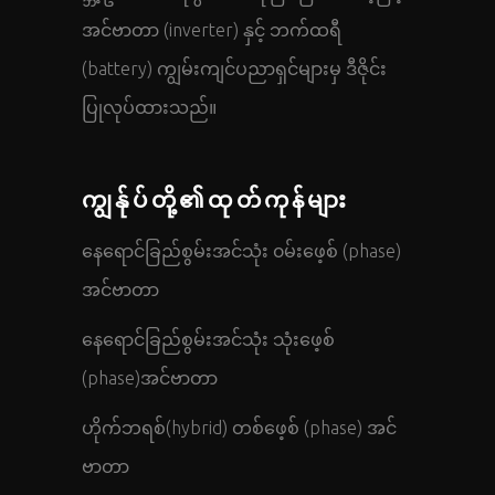
အင်ဗာတာ (inverter) နှင့် ဘက်ထရီ
(battery) ကျွမ်းကျင်ပညာရှင်များမှ ဒီဇိုင်း
ပြုလုပ်ထားသည်။
ကျွန်ုပ်တို့၏ထုတ်ကုန်များ
နေရောင်ခြည်စွမ်းအင်သုံး ၀မ်းဖေ့စ် (phase)
အင်ဗာတာ
နေရောင်ခြည်စွမ်းအင်သုံး သုံးဖေ့စ်
(phase)အင်ဗာတာ
ဟိုက်ဘရစ်(hybrid) တစ်ဖေ့စ် (phase) အင်
ဗာတာ