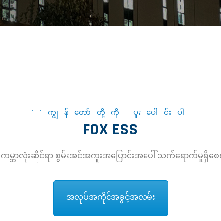
``ကျွန်တော်တို့ကို ပူးပေါင်းပါ
FOX ESS
ာ ကမ္ဘာလုံးဆိုင်ရာ စွမ်းအင်အကူးအပြောင်းအပေါ် သက်ရောက်မှုရှိစေရန်
အလုပ်အကိုင်အခွင့်အလမ်း