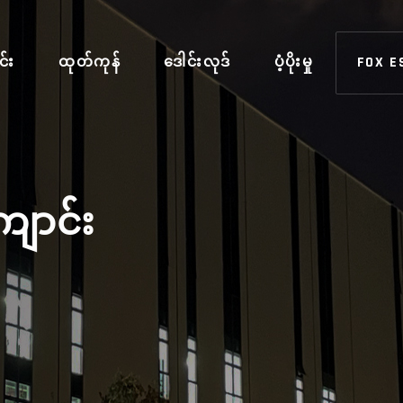
င်း
ထုတ်ကုန်
ဒေါင်းလုဒ်
ပံ့ပိုးမှု
FOX E
ောင်း