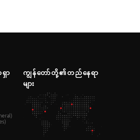
ာရှာ
ကျွန်တော်တို့၏တည်နေရာ
များ
neral)
es)