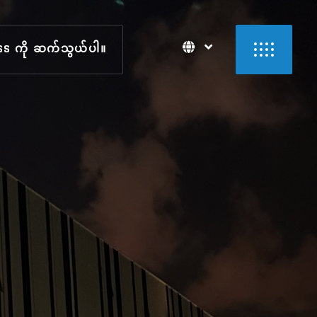
SS ကို ဆက်သွယ်ပါ။