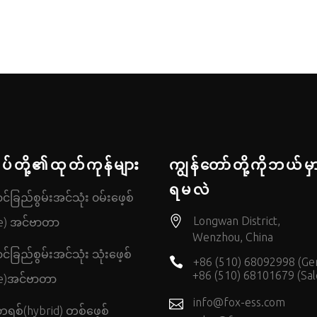
်ုပ်တို့၏ထုတ်ကုန်များ
ကျွန်တော်တို့ကိုဘယ်မှ
ရမလဲ
်ခြည်စွမ်းအင်သုံး ၀မ်းဖေ့စ်
Longwan District,
e) အင်ဗာတာ
Wenzhou, China
်ခြည်စွမ်းအင်သုံး သုံးဖေ့စ်
+86 (510) 68092998 (Ge
+86 (510) 68101679 (Sal
se)အင်ဗာတာ
info@fox-ess.com
ဘရစ်(hybrid) တစ်ဖေ့စ်