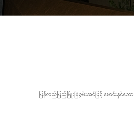
ပြန်လည်ပြည့်ဖြိုးမြဲစွမ်းအင်ဖြင့် မောင်းနှင်သေ