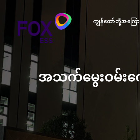
ကျွန်တော်တို့အကြော
အသက်မွေးဝမ်းကျ