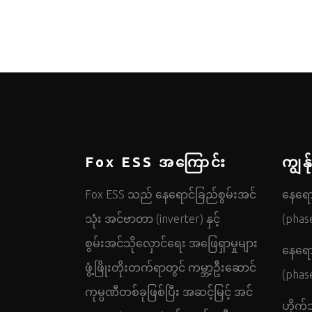
Fox ESS အကြောင်း
ကျွန
Fox ESS သည် နေရောင်ခြည်စွမ်းအင်
နေရောင
သုံး အင်ဗာတာ (inverter) နှင့်
(phas
စွမ်းအင်သိုလှောင်ရေး အဖြေရှာမှုများ
နေရောင
ဖွံ့ဖြိုးတိုးတက်ရာတွင် ကမ္ဘာ့ဦးဆောင်
(pha
ကုမ္ပဏီတစ်ခုဖြစ်ပြီး အဆင့်မြင့် အင်
ဟိုက်