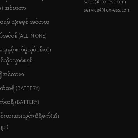
sales@fox-ess.com
e) အင်ဗာတာ
service@fox-ess.com
ဘရစ် သုံးဖေ့စ် အင်ဗာတ
်အင်ဝန် (ALL IN ONE)
ရေးနှင့် စက်မှုလုပ်ငန်းသုံး
င်သိုလှောင်စနစ်
ခရိုအင်တာဗာ
က်ထရီ (BATTERY)
က်ထရီ (BATTERY)
စစ်ကားအားသွင်းကိရိစက်(အီး
ဂျာ )