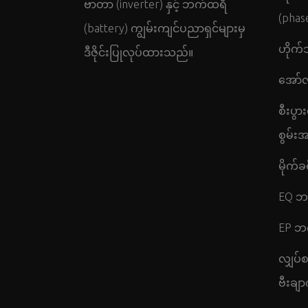
ဗာတာ (inverter) နှင့် ဘက်ထရီ
(phas
(battery) ကျွမ်းကျင်ပညာရှင်များမှ
ဟိုက်
ဒီဇိုင်းပြုလုပ်ထားသည်။
အော်လ
စီးပွား
စွမ်းအ
မိုက်
EQ ဘ
EP ဘ
လျှပ်
ဗီးချာ