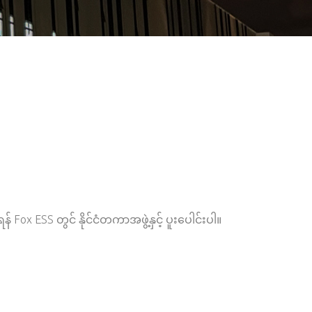
 Fox ESS တွင် နိုင်ငံတကာအဖွဲ့နှင့် ပူးပေါင်းပါ။